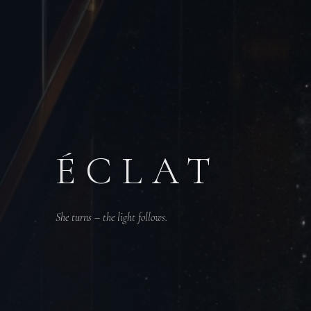
ÉCLAT
She turns – the light follows.